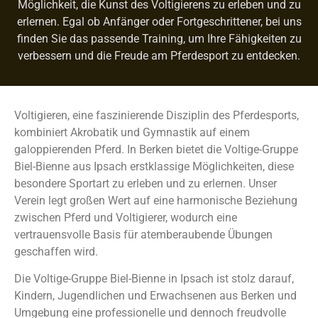
Möglichkeit, die Kunst des Voltigierens zu erleben und zu
erlernen. Egal ob Anfänger oder Fortgeschrittener, bei uns
finden Sie das passende Training, um Ihre Fähigkeiten zu
verbessern und die Freude am Pferdesport zu entdecken.
Voltigieren, eine faszinierende Disziplin des Pferdesports,
kombiniert Akrobatik und Gymnastik auf einem
galoppierenden Pferd. In Berken bietet die Voltige-Gruppe
Biel-Bienne aus Ipsach erstklassige Möglichkeiten, diese
besondere Sportart zu erleben und zu erlernen. Unser
Verein legt großen Wert auf eine harmonische Beziehung
zwischen Pferd und Voltigierer, wodurch eine
vertrauensvolle Basis für atemberaubende Übungen
geschaffen wird.
Die Voltige-Gruppe Biel-Bienne in Ipsach ist stolz darauf,
Kindern, Jugendlichen und Erwachsenen aus Berken und
Umgebung eine professionelle und dennoch freudvolle