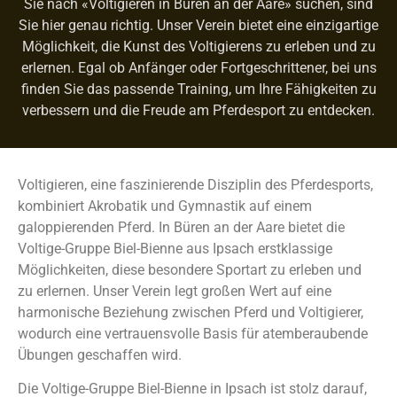
Sie nach «Voltigieren in Büren an der Aare» suchen, sind
Sie hier genau richtig. Unser Verein bietet eine einzigartige
Möglichkeit, die Kunst des Voltigierens zu erleben und zu
erlernen. Egal ob Anfänger oder Fortgeschrittener, bei uns
finden Sie das passende Training, um Ihre Fähigkeiten zu
verbessern und die Freude am Pferdesport zu entdecken.
Voltigieren, eine faszinierende Disziplin des Pferdesports,
kombiniert Akrobatik und Gymnastik auf einem
galoppierenden Pferd. In Büren an der Aare bietet die
Voltige-Gruppe Biel-Bienne aus Ipsach erstklassige
Möglichkeiten, diese besondere Sportart zu erleben und
zu erlernen. Unser Verein legt großen Wert auf eine
harmonische Beziehung zwischen Pferd und Voltigierer,
wodurch eine vertrauensvolle Basis für atemberaubende
Übungen geschaffen wird.
Die Voltige-Gruppe Biel-Bienne in Ipsach ist stolz darauf,