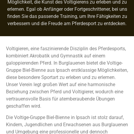
Möglichkeit, die Kunst des Voltigierens zu erleben und zu
erlernen. Egal ob Anfänger oder Fortgeschrittener, bei uns
finden Sie das passende Training, um Ihre Fähigkeiten zu
verbessern und die Freude am Pferdesport zu entdecken.
Voltigieren, eine faszinierende Disziplin des Pferdesports,
kombiniert Akrobatik und Gymnastik auf einem
galoppierenden Pferd. In Burglauenen bietet die Voltige-
Gruppe Biel-Bienne aus Ipsach erstklassige Möglichkeiten,
diese besondere Sportart zu erleben und zu erlernen.
Unser Verein legt großen Wert auf eine harmonische
Beziehung zwischen Pferd und Voltigierer, wodurch eine
vertrauensvolle Basis für atemberaubende Übungen
geschaffen wird.
Die Voltige-Gruppe Biel-Bienne in Ipsach ist stolz darauf,
Kindern, Jugendlichen und Erwachsenen aus Burglauenen
und Umgebung eine professionelle und dennoch