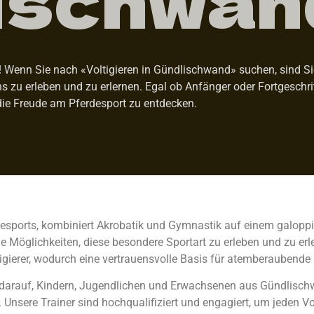
Wenn Sie nach «Voltigieren in Gündlischwand» suchen, sind Sie h
ens zu erleben und zu erlernen. Egal ob Anfänger oder Fortgeschr
die Freude am Pferdesport zu entdecken.
erdesports, kombiniert Akrobatik und Gymnastik auf einem galopp
e Möglichkeiten, diese besondere Sportart zu erleben und zu erl
gierer, wodurch eine vertrauensvolle Basis für atemberaubende
olz darauf, Kindern, Jugendlichen und Erwachsenen aus Gündlis
Unsere Trainer sind hochqualifiziert und engagiert, um jeden Volt