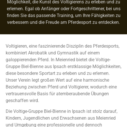
Möglichkeit, die Kunst des Voltigierens zu erleben und zu
erlernen. Egal ob Anfänger oder Fortgeschrittener, bei uns
finden Sie das passende Training, um Ihre Fähigkeiten zu
verbessern und die Freude am Pferdesport zu entdecken.
Voltigieren, eine faszinierende Disziplin des Pferdesports,
kombiniert Akrobatik und Gymnastik auf einem
galoppierenden Pferd. In Meienried bietet die Voltige-
Gruppe Biel-Bienne aus Ipsach erstklassige Möglichkeiten,
diese besondere Sportart zu erleben und zu erlernen.
Unser Verein legt großen Wert auf eine harmonische
Beziehung zwischen Pferd und Voltigierer, wodurch eine
vertrauensvolle Basis für atemberaubende Übungen
geschaffen wird.
Die Voltige-Gruppe Biel-Bienne in Ipsach ist stolz darauf,
Kindern, Jugendlichen und Erwachsenen aus Meienried
und Umgebung eine professionelle und dennoch