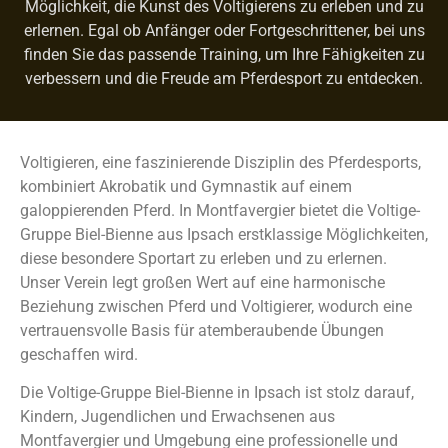
Möglichkeit, die Kunst des Voltigierens zu erleben und zu
erlernen. Egal ob Anfänger oder Fortgeschrittener, bei uns
finden Sie das passende Training, um Ihre Fähigkeiten zu
verbessern und die Freude am Pferdesport zu entdecken.
Voltigieren, eine faszinierende Disziplin des Pferdesports,
kombiniert Akrobatik und Gymnastik auf einem
galoppierenden Pferd. In Montfavergier bietet die Voltige-
Gruppe Biel-Bienne aus Ipsach erstklassige Möglichkeiten,
diese besondere Sportart zu erleben und zu erlernen.
Unser Verein legt großen Wert auf eine harmonische
Beziehung zwischen Pferd und Voltigierer, wodurch eine
vertrauensvolle Basis für atemberaubende Übungen
geschaffen wird.
Die Voltige-Gruppe Biel-Bienne in Ipsach ist stolz darauf,
Kindern, Jugendlichen und Erwachsenen aus
Montfavergier und Umgebung eine professionelle und