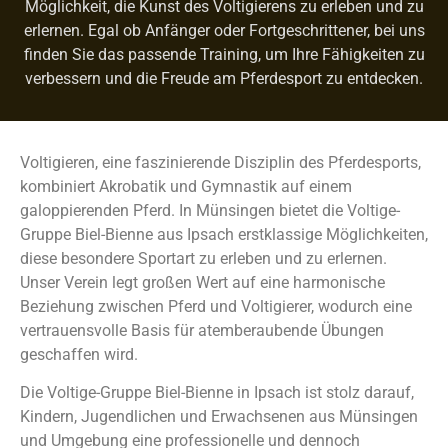
Möglichkeit, die Kunst des Voltigierens zu erleben und zu
erlernen. Egal ob Anfänger oder Fortgeschrittener, bei uns
finden Sie das passende Training, um Ihre Fähigkeiten zu
verbessern und die Freude am Pferdesport zu entdecken.
Voltigieren, eine faszinierende Disziplin des Pferdesports,
kombiniert Akrobatik und Gymnastik auf einem
galoppierenden Pferd. In Münsingen bietet die Voltige-
Gruppe Biel-Bienne aus Ipsach erstklassige Möglichkeiten,
diese besondere Sportart zu erleben und zu erlernen.
Unser Verein legt großen Wert auf eine harmonische
Beziehung zwischen Pferd und Voltigierer, wodurch eine
vertrauensvolle Basis für atemberaubende Übungen
geschaffen wird.
Die Voltige-Gruppe Biel-Bienne in Ipsach ist stolz darauf,
Kindern, Jugendlichen und Erwachsenen aus Münsingen
und Umgebung eine professionelle und dennoch