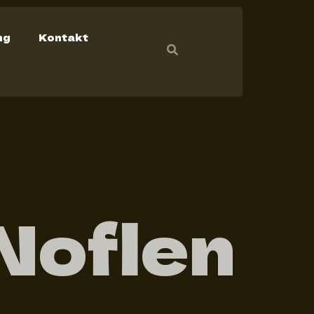
ng
Kontakt
 Noflen