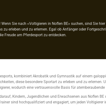
enn Sie nach «Voltigieren in Noflen BE» suchen, sind Sie hier g
ens zu erleben und zu erlernen. Egal ob Anfänger oder Fortgeschr
die Freude am Pferdesport zu entdecken.
rdesports, kombiniert Akrobatik und Gymnastik auf einem galoppie
hkeiten, diese besondere Sportart zu erleben und zu erlernen. U
gierer, wodurch eine vertrauensvolle Basis für atemberaubende
olz darauf, Kindern, Jugendlichen und Erwachsenen aus Noflen 
rainer sind hochqualifiziert und engagiert, um jeden Voltigierer 