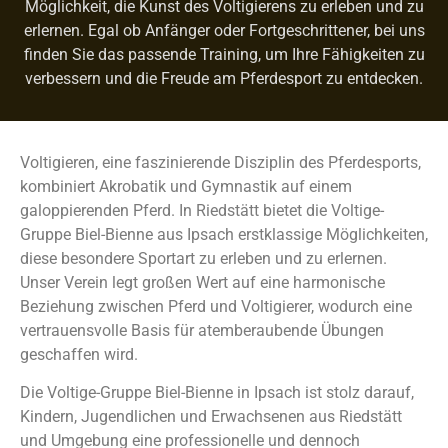
Möglichkeit, die Kunst des Voltigierens zu erleben und zu
erlernen. Egal ob Anfänger oder Fortgeschrittener, bei uns
finden Sie das passende Training, um Ihre Fähigkeiten zu
verbessern und die Freude am Pferdesport zu entdecken.
Voltigieren, eine faszinierende Disziplin des Pferdesports,
kombiniert Akrobatik und Gymnastik auf einem
galoppierenden Pferd. In Riedstätt bietet die Voltige-
Gruppe Biel-Bienne aus Ipsach erstklassige Möglichkeiten,
diese besondere Sportart zu erleben und zu erlernen.
Unser Verein legt großen Wert auf eine harmonische
Beziehung zwischen Pferd und Voltigierer, wodurch eine
vertrauensvolle Basis für atemberaubende Übungen
geschaffen wird.
Die Voltige-Gruppe Biel-Bienne in Ipsach ist stolz darauf,
Kindern, Jugendlichen und Erwachsenen aus Riedstätt
und Umgebung eine professionelle und dennoch