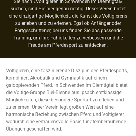
Sie nach «Voltigieren in Schwenden im Diemtigtal»
suchen, sind Sie hier genau richtig. Unser Verein bietet
eine einzigartige Möglichkeit, die Kunst des Voltigierens
zu erleben und zu erlernen. Egal ob Anfänger oder
Fortgeschrittener, bei uns finden Sie das passende
Training, um Ihre Fähigkeiten zu verbessern und die
Freude am Pferdesport zu entdecken.
Voltigieren, eine faszinierende Disziplin des Pferdesports,
kombiniert Akrobatik und Gymnastik auf einem
galoppierenden Pferd. In Schwenden im Diemtigtal bietet
die Voltige-Gruppe Biel-Bienne aus Ipsach erstklassige
Möglichkeiten, diese besondere Sportart zu erleben und
zu erlernen. Unser Verein legt großen Wert auf eine
harmonische Beziehung zwischen Pferd und Voltigierer,
wodurch eine vertrauensvolle Basis für atemberaubende
Übungen geschaffen wird.