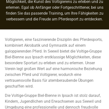
Möglichkeit, die Kunst des Voltigierens zu erleben und zu
erlernen. Egal ob Anfänger oder Fortgeschrittener, bei uns
finden Sie das passende Training, um Ihre Fähigkeiten zu
verbessern und die Freude am Pferdesport zu entdecken.
Voltigieren, eine faszinierende Disziplin des Pferdesports,
kombiniert Akrobatik und Gymnastik auf einem
galoppierenden Pferd. In Seewil bietet die Voltige-Gruppe
Biel-Bienne aus Ipsach erstklassige Möglichkeiten, diese
besondere Sportart zu erleben und zu erlernen. Unser
Verein legt großen Wert auf eine harmonische Beziehung
zwischen Pferd und Voltigierer, wodurch eine
vertrauensvolle Basis für atemberaubende Übungen
geschaffen wird.
Die Voltige-Gruppe Biel-Bienne in Ipsach ist stolz darauf,
Kindern, Jugendlichen und Erwachsenen aus Seewil und
Umgebung eine professionelle und dennoch freudvolle