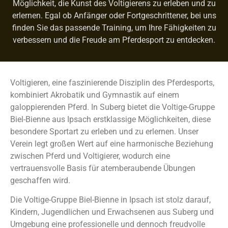
Möglichkeit, die Kunst des Voltigierens zu erleben und zu
erlernen. Egal ob Anfänger oder Fortgeschrittener, bei uns
finden Sie das passende Training, um Ihre Fähigkeiten zu
verbessern und die Freude am Pferdesport zu entdecken.
Voltigieren, eine faszinierende Disziplin des Pferdesports,
kombiniert Akrobatik und Gymnastik auf einem
galoppierenden Pferd. In Suberg bietet die Voltige-Gruppe
Biel-Bienne aus Ipsach erstklassige Möglichkeiten, diese
besondere Sportart zu erleben und zu erlernen. Unser
Verein legt großen Wert auf eine harmonische Beziehung
zwischen Pferd und Voltigierer, wodurch eine
vertrauensvolle Basis für atemberaubende Übungen
geschaffen wird.
Die Voltige-Gruppe Biel-Bienne in Ipsach ist stolz darauf,
Kindern, Jugendlichen und Erwachsenen aus Suberg und
Umgebung eine professionelle und dennoch freudvolle