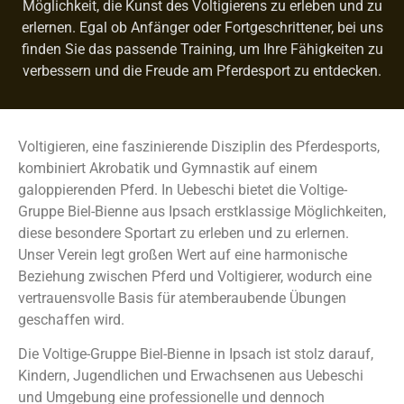
Möglichkeit, die Kunst des Voltigierens zu erleben und zu
erlernen. Egal ob Anfänger oder Fortgeschrittener, bei uns
finden Sie das passende Training, um Ihre Fähigkeiten zu
verbessern und die Freude am Pferdesport zu entdecken.
Voltigieren, eine faszinierende Disziplin des Pferdesports,
kombiniert Akrobatik und Gymnastik auf einem
galoppierenden Pferd. In Uebeschi bietet die Voltige-
Gruppe Biel-Bienne aus Ipsach erstklassige Möglichkeiten,
diese besondere Sportart zu erleben und zu erlernen.
Unser Verein legt großen Wert auf eine harmonische
Beziehung zwischen Pferd und Voltigierer, wodurch eine
vertrauensvolle Basis für atemberaubende Übungen
geschaffen wird.
Die Voltige-Gruppe Biel-Bienne in Ipsach ist stolz darauf,
Kindern, Jugendlichen und Erwachsenen aus Uebeschi
und Umgebung eine professionelle und dennoch