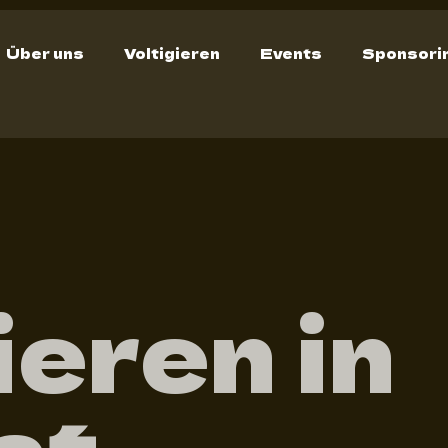
Über uns
Voltigieren
Events
Sponsori
ieren in
at