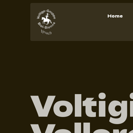
Home
Voltig
Veller