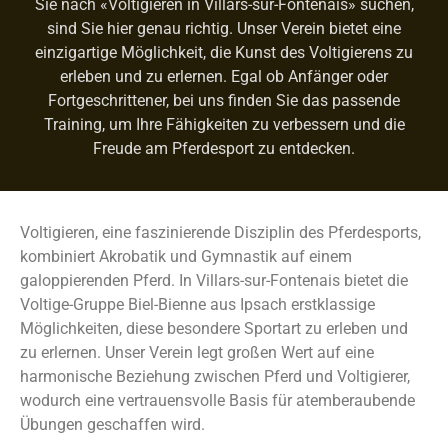
Sie nach «Voltigieren in Villars-sur-Fontenais» suchen,
sind Sie hier genau richtig. Unser Verein bietet eine
einzigartige Möglichkeit, die Kunst des Voltigierens zu
erleben und zu erlernen. Egal ob Anfänger oder
Fortgeschrittener, bei uns finden Sie das passende
Training, um Ihre Fähigkeiten zu verbessern und die
Freude am Pferdesport zu entdecken.
Voltigieren, eine faszinierende Disziplin des Pferdesports,
kombiniert Akrobatik und Gymnastik auf einem
galoppierenden Pferd. In Villars-sur-Fontenais bietet die
Voltige-Gruppe Biel-Bienne aus Ipsach erstklassige
Möglichkeiten, diese besondere Sportart zu erleben und
zu erlernen. Unser Verein legt großen Wert auf eine
harmonische Beziehung zwischen Pferd und Voltigierer,
wodurch eine vertrauensvolle Basis für atemberaubende
Übungen geschaffen wird.