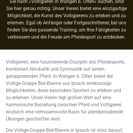
Sie nach «Voltigieren in Wangen b. Olten» suchen, sind
Sie hier genau richtig. Unser Verein bietet eine einzigartige
Möglichkeit, die Kunst des Voltigierens zu erleben und zu
erlernen. Egal ob Anfänger oder Fortgeschrittener, bei uns
finden Sie das passende Training, um Ihre Fähigkeiten zu
verbessern und die Freude am Pferdesport zu entdecken.
Voltigieren, eine faszinierende Disziplin des Pferdesports,
kombiniert Akrobatik und Gymnastik auf einem
galoppierenden Pferd. In Wangen b. Olten bietet die
Voltige-Gruppe Biel-Bienne aus Ipsach erstklassige
Möglichkeiten, diese besondere Sportart zu erleben und
zu erlernen. Unser Verein legt großen Wert auf eine
harmonische Beziehung zwischen Pferd und Voltigierer,
wodurch eine vertrauensvolle Basis für atemberaubende
Übungen geschaffen wird.
Die Voltige-Gruppe Biel-Bienne in Ipsach ist stolz darauf,