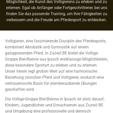
Möglichkeit, die Kunst des Voltigierens zu erleben und zu
erlernen. Egal ob Anfänger oder Fortgeschrittener, bei uns
finden Sie das passende Training, um Ihre Fähigkeiten zu
verbessern und die Freude am Pferdesport zu entdecken.
Voltigieren, eine faszinierende Disziplin des Pferdesports,
kombiniert Akrobatik und Gymnastik auf einem
galoppierenden Pferd. In Zuzwil BE bietet die Voltige-
Gruppe Biel-Bienne aus Ipsach erstklassige Möglichkeiten,
diese besondere Sportart zu erleben und zu erlernen.
Unser Verein legt großen Wert auf eine harmonische
Beziehung zwischen Pferd und Voltigierer, wodurch eine
vertrauensvolle Basis für atemberaubende Übungen
geschaffen wird.
Die Voltige-Gruppe Biel-Bienne in Ipsach ist stolz darauf,
Kindern, Jugendlichen und Erwachsenen aus Zuzwil BE
und Umgebung eine professionelle und dennoch